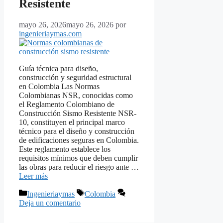
Resistente
mayo 26, 2026
mayo 26, 2026
por
ingenieriaymas.com
Guía técnica para diseño,
construcción y seguridad estructural
en Colombia Las Normas
Colombianas NSR, conocidas como
el Reglamento Colombiano de
Construcción Sismo Resistente NSR-
10, constituyen el principal marco
técnico para el diseño y construcción
de edificaciones seguras en Colombia.
Este reglamento establece los
requisitos mínimos que deben cumplir
las obras para reducir el riesgo ante …
Leer más
Categorías
Etiquetas
Ingenieriaymas
Colombia
Deja un comentario