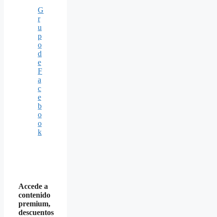
G
r
u
p
o
d
e
F
a
c
e
b
o
o
k
Accede a
contenido
premium,
descuentos