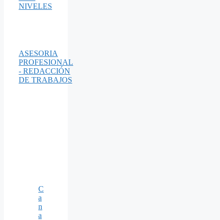
NIVELES
ASESORIA
PROFESIONAL
- REDACCIÓN
DE TRABAJOS
C
a
n
a