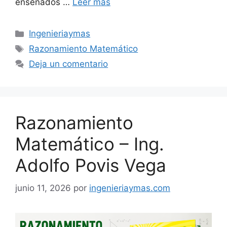
enseñados …
Leer más
Categorías
Ingenieriaymas
Etiquetas
Razonamiento Matemático
Deja un comentario
Razonamiento
Matemático – Ing.
Adolfo Povis Vega
junio 11, 2026
por
ingenieriaymas.com