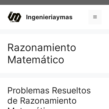
Saltar
al
contenido
Ingenieriaymas
Menú
Razonamiento
Matemático
Problemas Resueltos
de Razonamiento