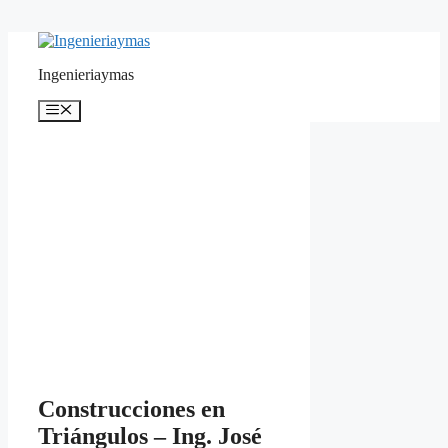
Saltar
al
contenido
Ingenieriaymas
Menú
Construcciones en
Triángulos – Ing. José