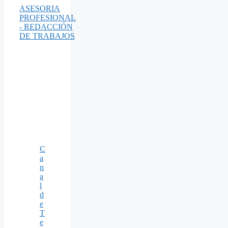
ASESORIA
PROFESIONAL
- REDACCIÓN
DE TRABAJOS
C
a
n
a
l
d
e
T
e