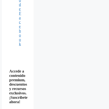
o
d
e
F
a
c
e
b
o
o
k
Accede a
contenido
premium,
descuentos
y recursos
exclusivos.
¡Suscríbete
ahora!